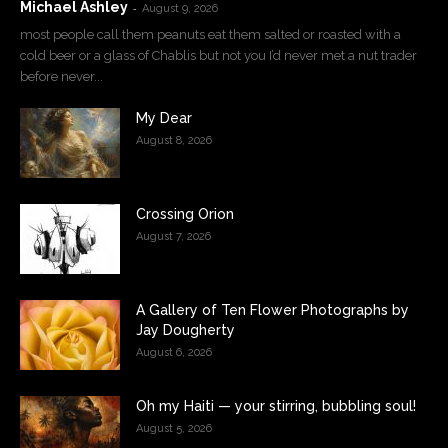
Michael Ashley
-
August 9, 2026
most people call them peanuts eat them salted or roasted with a
cold beer or a glass of Chablis but not you I’d never met a nut trader
before never...
My Dear
August 8, 2026
Crossing Orion
August 7, 2026
A Gallery of Ten Flower Photographs by
Jay Dougherty
August 6, 2026
Oh my Haiti — your stirring, bubbling soul!
August 5, 2026