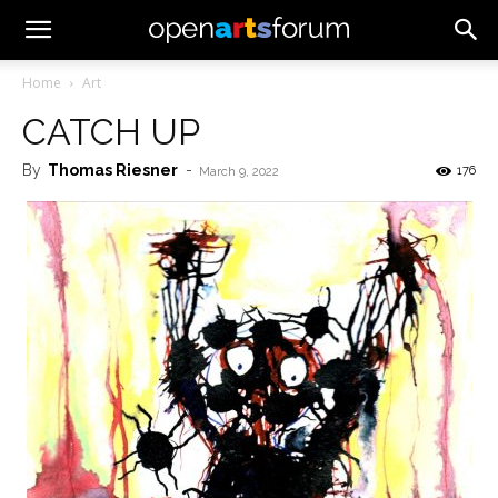
Home
Art
CATCH UP
By
Thomas Riesner
-
176
March 9, 2022